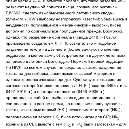
обеих частей. А. А. Шахматов полагал, что такое разделение –
результат неудачной попытки писца, создавшего рукопись
F.IV.603, сделать из «обыкновенного летописного свода»
(близкого к НIVЛ) выборку новгородских известий; убедившись в
неудачности получившейся «механической» выборки, писец
дополнил по оригиналу все пропущенное прежде. Возможно,
однако, что разделение оригинала («свода 1448 г.») было
произведено создателем Л. Н. К. сознательно – подобное
разделение текста на две части (более важную, по мнению
редактора, и менее важную) встречается и в других летописях,
например в Летописи Вологодско-Пермской первой редакции.
Но НIVЛ, во всяком случае, не сохранила такого разделения
текста на две выборки, расположив весь свой материал в
едином хронологическом порядке. Существует точка зрения,
согласно которой первая половина Л. Н. К. (текст до 6495 г. и за
6497–6919 гг.) и ее вторая половина (6496–6936 гг.)
представляют собой не выборки из единого оригинала, а
составленные в разное время, но попавшие в одну рукопись
тексты, из которых первый (НК
) независим от второго (НК
);
1
2
первоначальная версия НК
была источником для СIЛ; НК
1
2
возникла из СIЛ; вместе с тем HК
и НК
были заготовками для
1
2