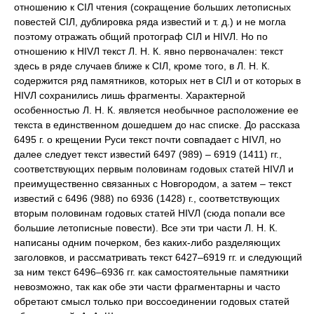
отношению к СIЛ чтения (сокращение больших летописных
повестей CIЛ, дублировка ряда известий и т. д.) и не могла
поэтому отражать общий протограф СIЛ и НIVЛ. Но по
отношению к НIVЛ текст Л. Н. К. явно первоначален: текст
здесь в ряде случаев ближе к СIЛ, кроме того, в Л. Н. К.
содержится ряд памятников, которых нет в СIЛ и от которых в
НIVЛ сохранились лишь фрагменты. Характерной
особенностью Л. Н. К. является необычное расположение ее
текста в единственном дошедшем до нас списке. До рассказа
6495 г. о крещении Руси текст почти совпадает с HIVЛ, но
далее следует текст известий 6497 (989) – 6919 (1411) гг.,
соответствующих первым половинам годовых статей HIVЛ и
преимущественно связанных с Новгородом, а затем – текст
известий с 6496 (988) по 6936 (1428) г., соответствующих
вторым половинам годовых статей НIVЛ (сюда попали все
большие летописные повести). Все эти три части Л. Н. К.
написаны одним почерком, без каких-либо разделяющих
заголовков, и рассматривать текст 6427–6919 гг. и следующий
за ним текст 6496–6936 гг. как самостоятельные памятники
невозможно, так как обе эти части фрагментарны и часто
обретают смысл только при воссоединении годовых статей