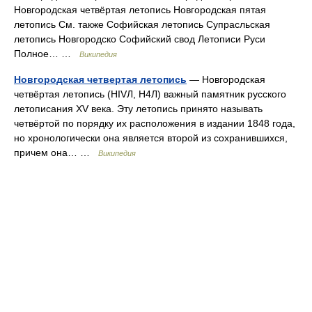
Новгородская четвёртая летопись Новгородская пятая
летопись См. также Софийская летопись Супрасльская
летопись Новгородско Софийский свод Летописи Руси
Полное… …
Википедия
Новгородская четвертая летопись
— Новгородская
четвёртая летопись (НIVЛ, Н4Л) важный памятник русского
летописания XV века. Эту летопись принято называть
четвёртой по порядку их расположения в издании 1848 года,
но хронологически она является второй из сохранившихся,
причем она… …
Википедия