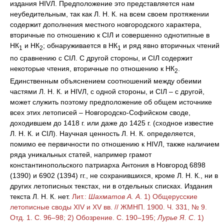
издания НIVЛ. Предположение это представляется нам
неубедительным, так как Л. Н. К. на всем своем протяжении
содержит дополнения местного новгородского характера,
вторичные по отношению к СIЛ и совершенно однотипные в
НК
и НК
; обнаруживается в НК
и ряд явно вторичных чтений
1
2
1
по сравнению с СIЛ. С другой стороны, и СIЛ содержит
некоторые чтения, вторичные по отношению к НК
.
2
Единственным объяснением соотношений между обеими
частями Л. Н. К. и НIVЛ, с одной стороны, и СIЛ – с другой,
может служить поэтому предположение об общем источнике
всех этих летописей – Новгородско-Софийском своде,
доходившем до 1418 г. или даже до 1425 г. (сходное известие
Л. Н. К. и СIЛ). Научная ценность Л. Н. К. определяется,
помимо ее первичности по отношению к НIVЛ, также наличием
ряда уникальных статей, например грамот
константинопольского патриарха Антония в Новгород 6898
(1390) и 6902 (1394) гг., не сохранившихся, кроме Л. Н. К., ни в
других летописных текстах, ни в отдельных списках. Издания
текста Л. Н. К. нет.
Лит.:
Шахматов А. А
. 1) Общерусские
летописные своды XIV и XV вв. // ЖМНП. 1900. Ч. 331, № 9.
Отд. 1. С. 96–98; 2) Обозрение. С. 190–195;
Лурье Я. С
. 1)