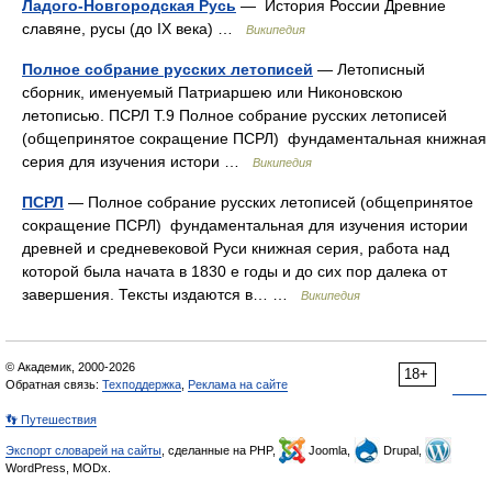
Ладого-Новгородская Русь
— История России Древние
славяне, русы (до IX века) …
Википедия
Полное собрание русских летописей
— Летописный
сборник, именуемый Патриаршею или Никоновскою
летописью. ПСРЛ Т.9 Полное собрание русских летописей
(общепринятое сокращение ПСРЛ) фундаментальная книжная
серия для изучения истори …
Википедия
ПСРЛ
— Полное собрание русских летописей (общепринятое
сокращение ПСРЛ) фундаментальная для изучения истории
древней и средневековой Руси книжная серия, работа над
которой была начата в 1830 е годы и до сих пор далека от
завершения. Тексты издаются в… …
Википедия
© Академик, 2000-2026
18+
Обратная связь:
Техподдержка
,
Реклама на сайте
👣 Путешествия
Экспорт словарей на сайты
, сделанные на PHP,
Joomla,
Drupal,
WordPress, MODx.